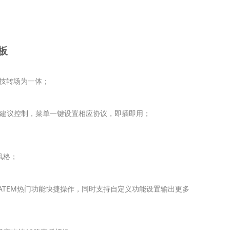
板
面板
技转场为一体；
件的建议控制，菜单一键设置相应协议，即插即用；
风格；
/E等ATEM热门功能快捷操作，同时支持自定义功能设置输出更多