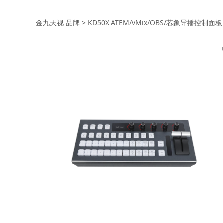
KD50X ATEM/v
金九天视 品牌
>
KD50X ATEM/vMix/OBS/芯象导播控制面板