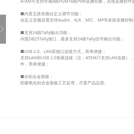
ATAM可支持常规8路PGM+8路PVW直播切换，其他直播软
■内置五路音频自定义调节功能：
自定义音频设置支持Audio、XLR、MIC、MP等多路音频
■支持24路Tally输出功能：
内置DB25Tally接口，最多支持24路Tally信号输出功能；
■USB 2.0、LAN双接口连接方式，简单便捷；
支持LAN和USB 2.0免驱连接（注：ATEM只支持LAN
件，简单便捷；
■全铝合金面板：
阳极氧化铝合金面板工艺处理，尽显产品品质。