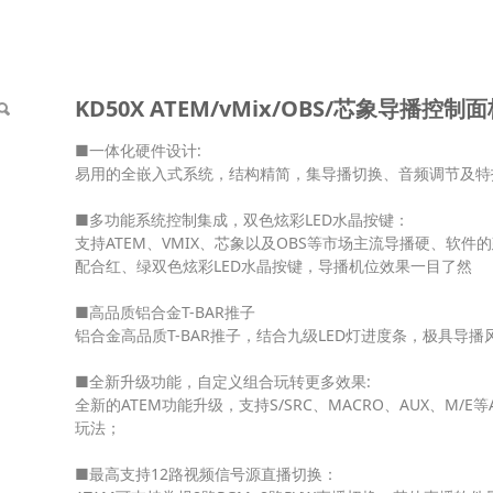
Mix/OBS/芯象导播控制面
KD50X ATEM/vMix/OBS/芯象导播控制
■一体化硬件设计:
易用的全嵌入式系统，结构精简，集导播切换、音频调节及特
■多功能系统控制集成，双色炫彩LED水晶按键：
支持ATEM、VMIX、芯象以及OBS等市场主流导播硬、软
配合红、绿双色炫彩LED水晶按键，导播机位效果一目了然
■高品质铝合金T-BAR推子
铝合金高品质T-BAR推子，结合九级LED灯进度条，极具导播
■全新升级功能，自定义组合玩转更多效果:
全新的ATEM功能升级，支持S/SRC、MACRO、AUX、M
玩法；
■最高支持12路视频信号源直播切换：